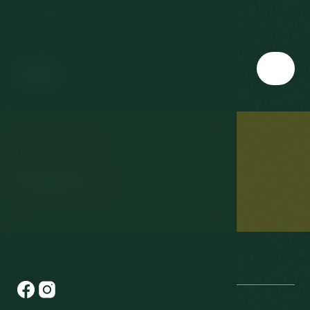
T:
+420 727 946 959
E:
info@resorthvozd.cz
Partneři