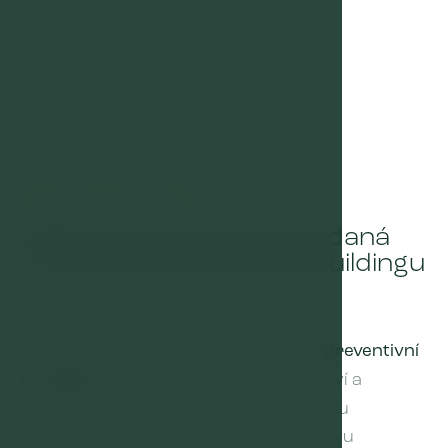
ODBORNÉ SEMINÁŘE
Zdraví a pohoda jako přidaná
hodnota každého teambuildingu
JM Clinic nabízí
odborné semináře a preventivní
prohlídky
zaměřené na podporu zdraví a
pohody vašeho týmu. Díky komplexnímu
posouzení fyzického i psychického stavu