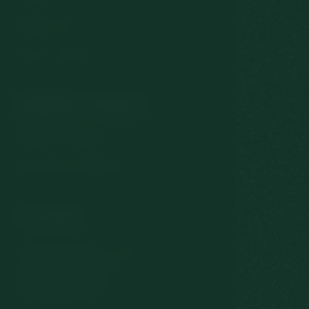
Restaurace
Tipy na výlety
Důležité odkazy
GDPR & Cookies
Obchodní podmínky
Kontakt
Krompach 224 – Ovčín
Krompach, 471 57
Česká republika