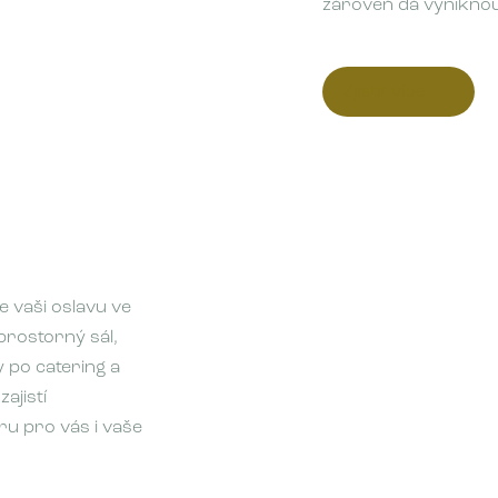
zároveň dá vyniknout
Zjistit více
 vaši oslavu ve
prostorný sál,
 po catering a
ajistí
u pro vás i vaše