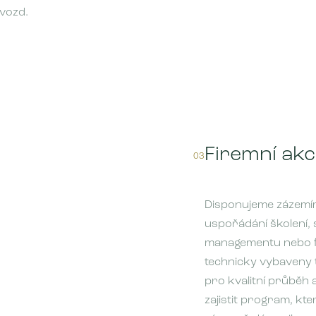
vozd.
Firemní ak
03
Disponujeme zázemím
uspořádání školení,
managementu nebo fi
technicky vybaveny t
pro kvalitní průběh
zajistit program, kt