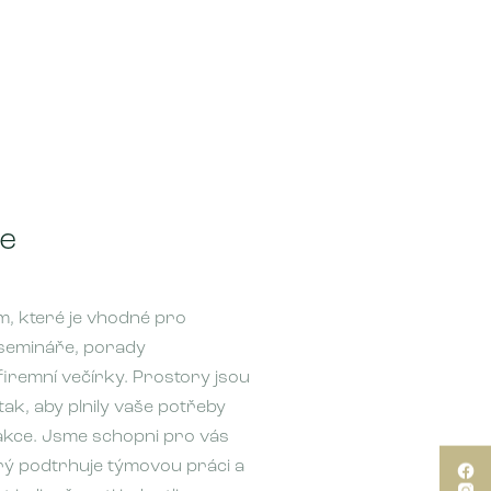
ce
, které je vhodné pro
 semináře, porady
remní večírky. Prostory jsou
ak, aby plnily vaše potřeby
 akce. Jsme schopni pro vás
erý podtrhuje týmovou práci a