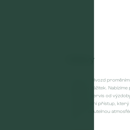
Oslavy
04
V Resortu Hvozd proměníme
výjimečný zážitek. Nabízíme 
kompletní servis od výzdoby
profesionální přístup, který z
nezapomenutelnou atmosfér
hosty.