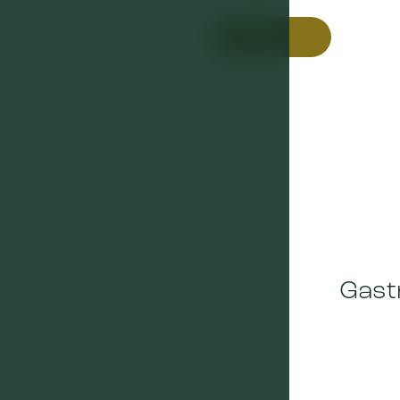
Zjistit více
Gast