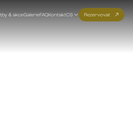
tby & akce
Galerie
FAQ
Kontakt
CS
Rezervovat