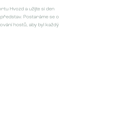
rtu Hvozd a užijte si den
 představ. Postaráme se o
tování hostů, aby byl každý