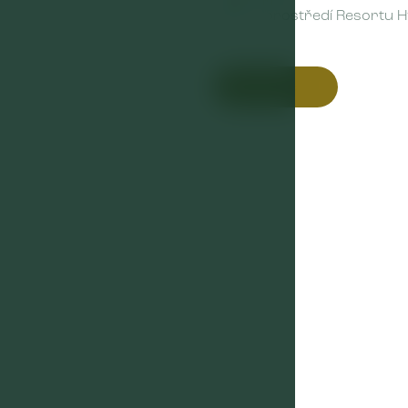
nebo v prostředí Resortu H
Zjistit více