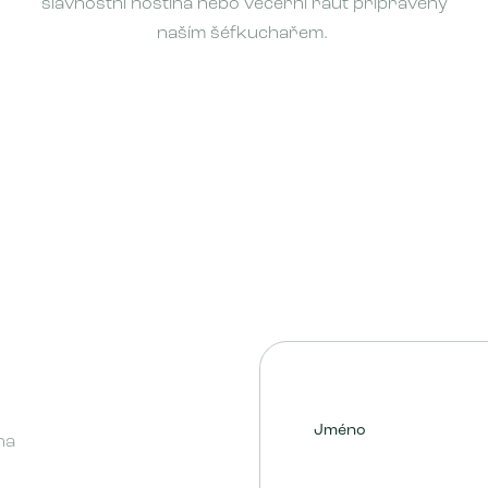
slavnostní hostina nebo večerní raut připravený
naším šéfkuchařem.
Jméno
na