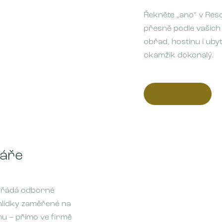
Řekněte „ano“ v Reso
přesně podle vašich
obřad, hostinu i uby
okamžik dokonalý.
Zjistit více
áře
pořádá odborné
hlídky zaměřené na
u – přímo ve firmě