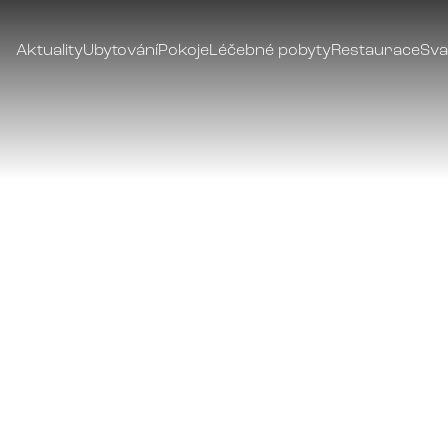
Aktuality
Ubytování
Pokoje
Léčebné pobyty
Restaurace
Sva