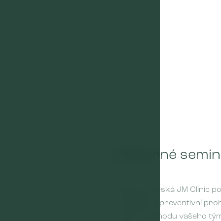
Odborné semin
02
Naše sesterská JM Clinic 
semináře a preventivní pro
zdraví a pohodu vašeho tým