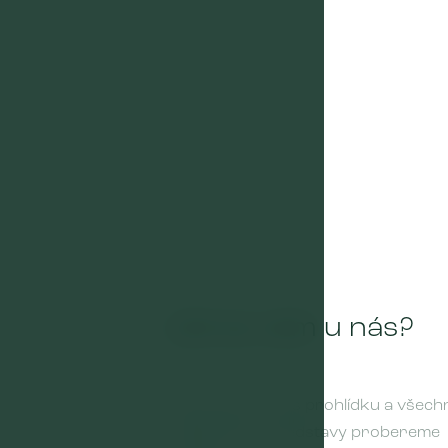
Líbí se vám u nás?
Domluvte si u nás prohlídku a všech
Vaše přání a představy probereme