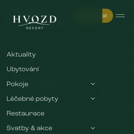
Rezervovat
Může vás zajímat
Pokoje
Restaurace
Aktuality
Tipy na výlety
Ubytování
Důležité odkazy
Pokoje
Léčebné pobyty
GDPR & Cookies
Obchodní podmínky
Restaurace
Svatby & akce
Kontakt