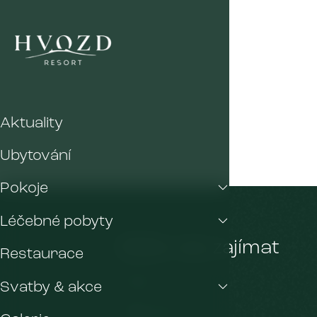
Aktuality
Ubytování
Pokoje
Léčebné pobyty
Může vás zajímat
Restaurace
Pokoje
Svatby & akce
Restaurace