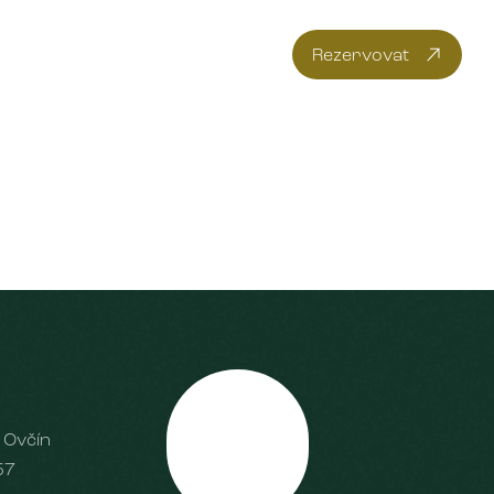
tby & akce
Galerie
FAQ
Kontakt
CS
Rezervovat
 Ovčín
Scrolujte
57