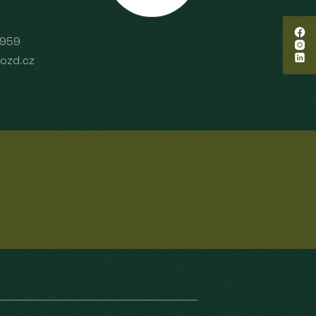
 959
ozd.cz