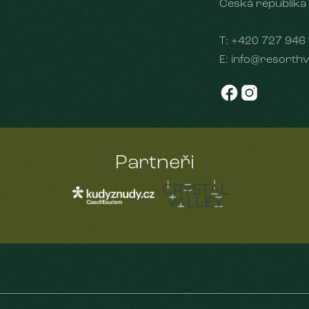
Česká republika
T:
+420 727 946
E:
info@resorthv
Partneři