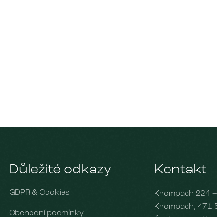
Aktuality
Ubytování
Pokoje
Léčebné pobyty
Restaurace
Sva
Důležité odkazy
Kontakt
GDPR & Cookies
Krompach 224 –
Krompach, 471 
Obchodní podmínky