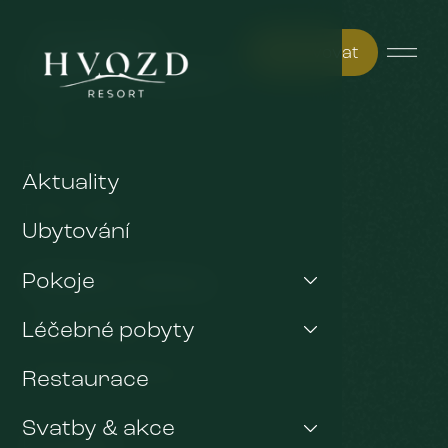
Rezervovat
Může vás zajímat
Pokoje
Restaurace
Aktuality
Tipy na výlety
Ubytování
Důležité odkazy
Pokoje
Léčebné pobyty
GDPR & Cookies
Obchodní podmínky
Restaurace
Svatby & akce
Kontakt