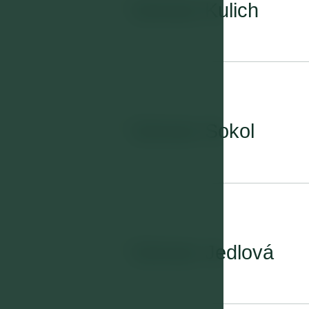
01
Zimmer Kulich
02
Zimmer Sokol
03
Zimmer Jedlová