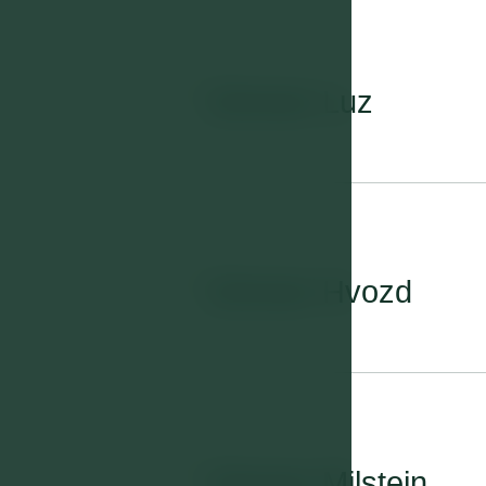
04
Zimmer Luz
05
Zimmer Hvozd
06
Zimmer Milstein