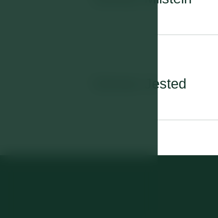
07
Zimmer Jested